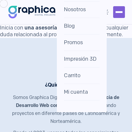
Nosotros
Blog
Inicia con
una asesoría gratuita
y resuelve cualquier
duda relacionada al proyecto que tienes en mente.
Promos
Impresión 3D
Carrito
¿Quiénes somos?
Mi cuenta
Somos Graphica Digital Projects, una
agencia de
Desarrollo Web con más de 10 años
liderando
proyectos en diferente países de Latinoamérica y
Norteamérica.